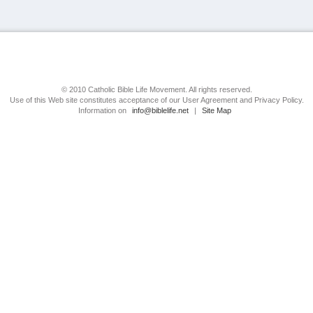
© 2010 Catholic Bible Life Movement. All rights reserved.
Use of this Web site constitutes acceptance of our User Agreement and Privacy Policy.
Information on
info@biblelife.net
|
Site Map