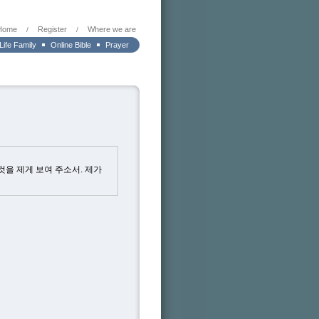
Home
Register
Where we are
/
/
 Life Family
Online Bible
Prayer
것을 제게 보여 주소서. 제가