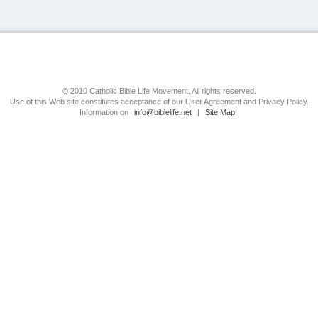
© 2010 Catholic Bible Life Movement. All rights reserved.
Use of this Web site constitutes acceptance of our User Agreement and Privacy Policy.
Information on
info@biblelife.net
|
Site Map