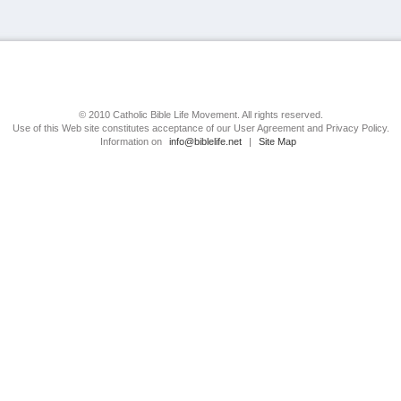
© 2010 Catholic Bible Life Movement. All rights reserved.
Use of this Web site constitutes acceptance of our User Agreement and Privacy Policy.
Information on
info@biblelife.net
|
Site Map