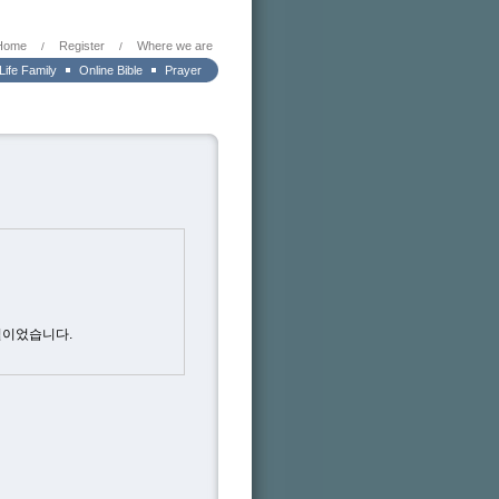
Home
Register
Where we are
/
/
 Life Family
Online Bible
Prayer
일이었습니다.