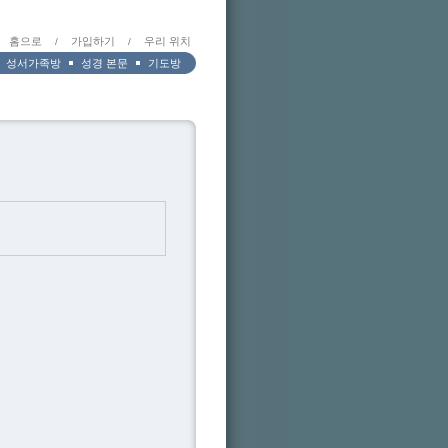
홈으로
가입하기
우리 위치
/
/
성서가족방
성경 본문
기도방