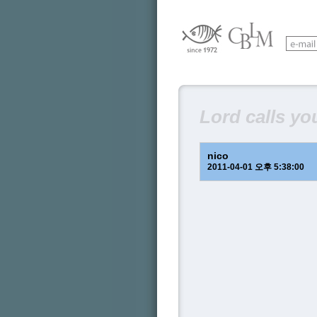
Lord calls yo
nico
2011-04-01 오후 5:38:00