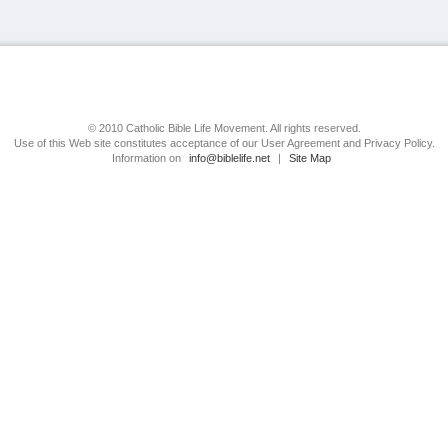
© 2010 Catholic Bible Life Movement. All rights reserved.
Use of this Web site constitutes acceptance of our User Agreement and Privacy Policy.
Information on
info@biblelife.net
|
Site Map