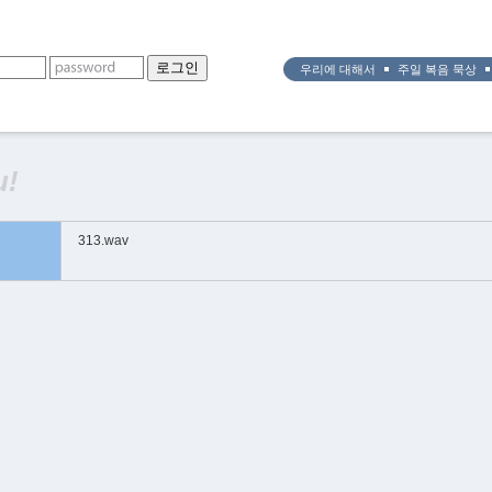
우리에 대해서
주일 복음 묵상
u!
313.wav